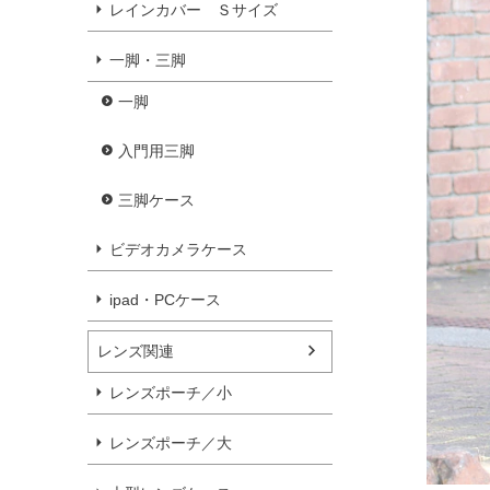
レインカバー Ｓサイズ
一脚・三脚
一脚
入門用三脚
三脚ケース
ビデオカメラケース
ipad・PCケース
レンズ関連
レンズポーチ／小
レンズポーチ／大