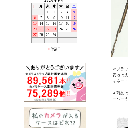
≪ブラック
表地は
ィネー
▲商品
ーバー