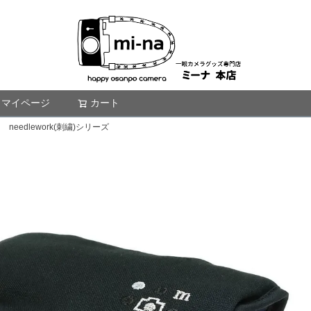
マイページ
カート
検索
eedlework(刺繍)シリーズ