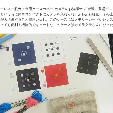
ラーレス一眼カメラ用ケースカバー“カメラのお洋服ナノ”が遂に登場デ
・という時に簡単コンパクトにカメラを入れられ、ふわふわ軽量、その
が大活躍すること間違いなし。このケースにはメモリーカードやレンズ
とっても便利！機能的でキュートなこのケースはカメラ女子さんにぴっ