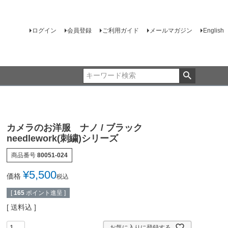
ログイン
会員登録
ご利用ガイド
メールマガジン
English
カメラのお洋服 ナノ / ブラック
needlework(刺繍)シリーズ
商品番号
80051-024
¥
5,500
価格
税込
[
165
ポイント進呈 ]
送料込
お気に入りに登録する