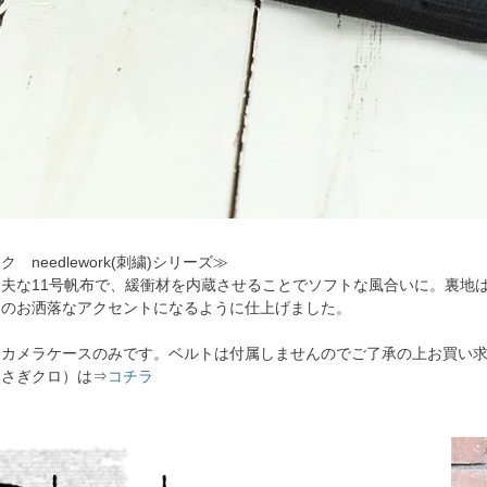
 needlework(刺繍)シリーズ≫
丈夫な11号帆布で、緩衝材を内蔵させることでソフトな風合いに。裏地
トのお洒落なアクセントになるように仕上げました。
はカメラケースのみです。ベルトは付属しませんのでご了承の上お買い
うさぎクロ）は⇒
コチラ