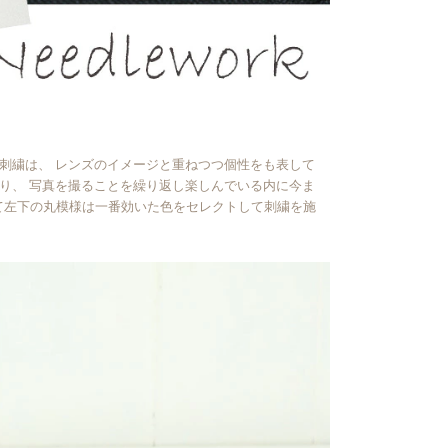
丸い刺繍は、 レンズのイメージと重ねつつ個性をも表して
おり、 写真を撮ることを繰り返し楽しんでいる内に今ま
て左下の丸模様は一番効いた色をセレクトして刺繍を施