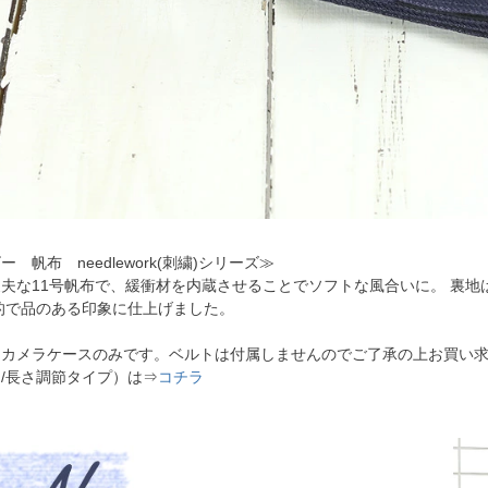
ー 帆布 needlework(刺繍)シリーズ≫
夫な11号帆布で、緩衝材を内蔵させることでソフトな風合いに。 裏
的で品のある印象に仕上げました。
カメラケースのみです。ベルトは付属しませんのでご了承の上お買い求め
/長さ調節タイプ）は⇒
コチラ