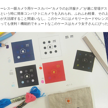
ラーレス一眼カメラ用ケースカバー“カメラのお洋服ナノ”が遂に登場デ
・という時に簡単コンパクトにカメラを入れられ、ふわふわ軽量、その
が大活躍すること間違いなし。このケースにはメモリーカードやレンズ
とっても便利！機能的でキュートなこのケースはカメラ女子さんにぴっ