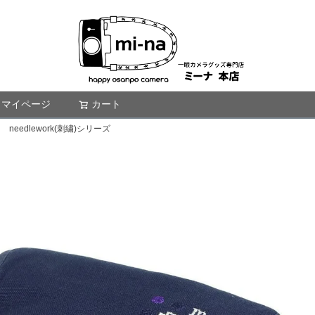
マイページ
カート
検索
eedlework(刺繍)シリーズ