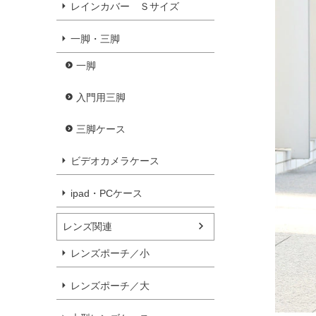
レインカバー Ｓサイズ
一脚・三脚
一脚
入門用三脚
三脚ケース
ビデオカメラケース
ipad・PCケース
レンズ関連
レンズポーチ／小
レンズポーチ／大