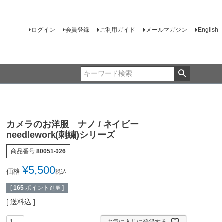
ログイン
会員登録
ご利用ガイド
メールマガジン
English
カメラのお洋服 ナノ / ネイビー
needlework(刺繍)シリーズ
商品番号
80051-026
¥
5,500
価格
税込
[
165
ポイント進呈 ]
送料込
お気に入りに登録する