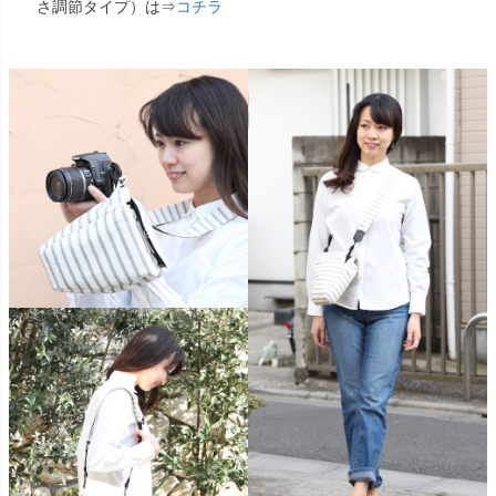
さ調節タイプ）は⇒
コチラ