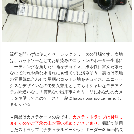
流行を問わずに使えるベーシックシリーズの登場です。表地
は、カットソーなどでお馴染みのコットンのボーダー生地に
コーティングを施した生地をチョイス。撥水性に富んだ素材
なので汚れや急な水濡れにも慌てずに済みそう！裏地は表地
の雰囲気に合わせて星柄のコットン地をチョイス。ユニセッ
クスなデザインなので男女兼用としてもオシャレなモテアイ
テム間違いなし！何気ない出来事をキリトリにあなたのカメ
ラを準備してこのケースと一緒にhappy osanpo camera♪し
ませんか☆
▲商品はカメラケースのみです。
カメラストラップは付属し
ませんのでご了承の上お買い求めくださいませ。
撮影で使用
したストラップ（ナチュラルベーシックボーダー/3.5cm幅長