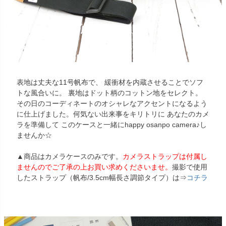
表地は丈夫な11号帆布で、 緩衝材を内蔵させることでソフ
トな風合いに。 裏地はドット柄のコットン地をセレクト。
その日のコーディネートのオシャレなアクセントになるよう
に仕上げました。何気ない出来事をキリトリに あなたのカメ
ラを準備して このケースと一緒にhappy osanpo camera♪し
ませんか☆
▲商品はカメラケースのみです。
カメラストラップは付属し
ませんのでご了承の上お買い求めくださいませ。
撮影で使用
したストラップ（帆布/3.5cm幅長さ調節タイプ）は⇒
コチラ