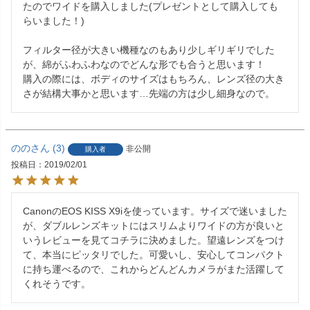
たのでワイドを購入しました(プレゼントとして購入しても
らいました！)

フィルター径が大きい機種なのもあり少しギリギリでした
が、綿がふわふわなのでどんな形でも合うと思います！

購入の際には、ボディのサイズはもちろん、レンズ径の大き
さが結構大事かと思います…先端の方は少し細身なので。
のの
3
非公開
購入者
投稿日
2019/02/01
CanonのEOS KISS X9iを使っています。サイズで迷いました
が、ダブルレンズキットにはスリムよりワイドの方が良いと
いうレビューを見てコチラに決めました。望遠レンズをつけ
て、本当にピッタリでした。可愛いし、安心してコンパクト
に持ち運べるので、これからどんどんカメラがまた活躍して
くれそうです。