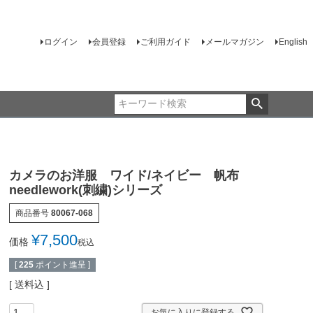
ログイン
会員登録
ご利用ガイド
メールマガジン
English
カメラのお洋服 ワイド/ネイビー 帆布
needlework(刺繍)シリーズ
商品番号
80067-068
¥
7,500
価格
税込
[
225
ポイント進呈 ]
送料込
お気に入りに登録する