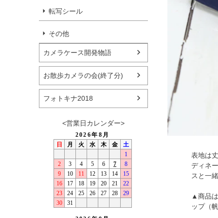
転写シール
その他
カメラケース開発物語
お散歩カメラの会(終了分)
フォトキナ2018
<営業日カレンダー>
表地は丈
ディネ
スと一緒に
▲商品
ップ（帆