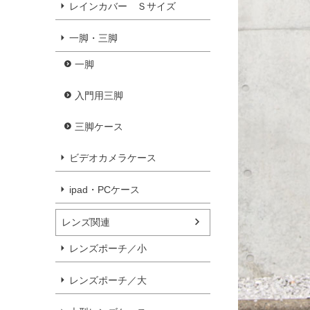
レインカバー Ｓサイズ
一脚・三脚
一脚
入門用三脚
三脚ケース
ビデオカメラケース
ipad・PCケース
レンズ関連
レンズポーチ／小
レンズポーチ／大