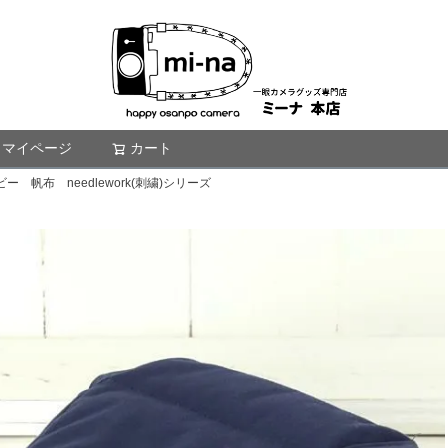
マイページ
カート
検索
 帆布 needlework(刺繍)シリーズ