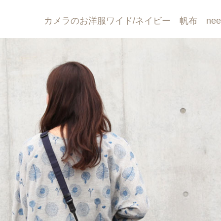
カメラのお洋服ワイド/ネイビー 帆布 needl