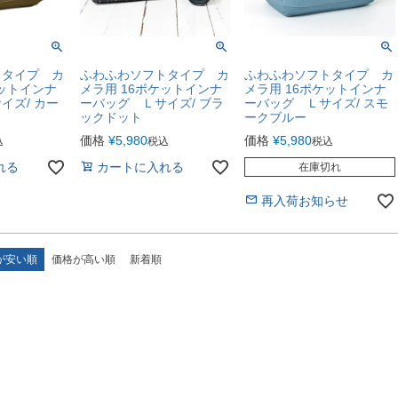
トタイプ カ
ふわふわソフトタイプ カ
ふわふわソフトタイプ カ
ケットインナ
メラ用 16ポケットインナ
メラ用 16ポケットインナ
イズ/ カー
ーバッグ Ｌサイズ/ ブラ
ーバッグ Ｌサイズ/ スモ
ックドット
ークブルー
価格
¥
5,980
価格
¥
5,980
込
税込
税込
れる
カートに入れる
在庫切れ
再入荷お知らせ
が安い順
価格が高い順
新着順