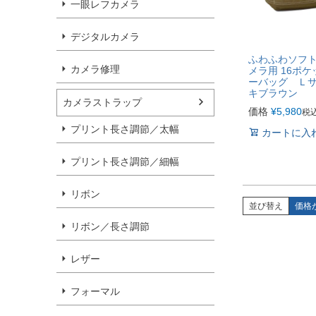
一眼レフカメラ
デジタルカメラ
ふわふわソフ
カメラ修理
メラ用 16ポ
ーバッグ Ｌサ
キブラウン
カメラストラップ
価格
¥
5,980
税
プリント長さ調節／太幅
カートに入
プリント長さ調節／細幅
リボン
並び替え
価格
リボン／長さ調節
レザー
フォーマル