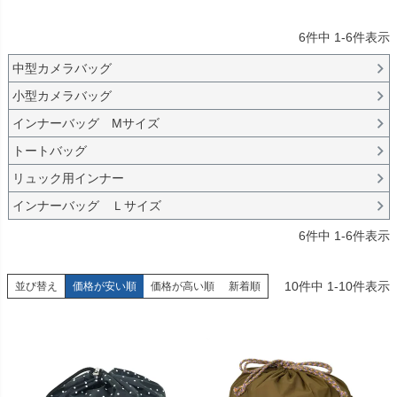
6
件中
1
-
6
件表示
中型カメラバッグ
小型カメラバッグ
インナーバッグ Мサイズ
トートバッグ
リュック用インナー
インナーバッグ Ｌサイズ
6
件中
1
-
6
件表示
10
件中
1
-
10
件表示
並び替え
価格が安い順
価格が高い順
新着順