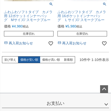
ふわふわソフトタイプ カメラ
ふわふわソフトタイプ カメラ
用 12ポケットインナーバッ
用 16ポケットインナーバッ
グ Мサイズ/ スモークブルー
グ Ｌサイズ/ スモークブルー
価格
¥
4,980
価格
¥
5,980
税込
税込
在庫切れ
在庫切れ
再入荷お知らせ
再入荷お知らせ
10
件中
1
-
10
件表示
並び替え
価格が安い順
価格が高い順
新着順
ペー
ジト
お支払い
ップ