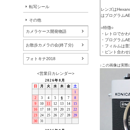
転写シール
レンズはHexa
はプログラムA
その他
○特徴○
カメラケース開発物語
・レトロでかわ
・プログラムA
お散歩カメラの会(終了分)
・フィルムは普
・ピント合わせ
フォトキナ2018
↓この画像は実際
<営業日カレンダー>