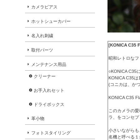
カメラピアス
ホットシューカバー
名入れ刺繍
[KONICA C35 F
取付パーツ
昭和レトロなフ
メンテナンス用品
○KONICA C3
クリーナー
KONICA C
(コニカは、か
お手入れセット
KONICA C
ドライボックス
このカメラの愛
ラ、をコンセプ
革小物
小さいながらも
フォトスタイリング
名機と呼べる１