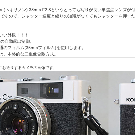
non(ヘキサノン) 38mm F2.8というとっても写りが良い単焦点レ
Eですので、シャッター速度と絞りの知識がなくてもシャッターを押す
いい外観！！！
Eの自動露出制御。
通のフィルム(35mmフィルム)を使用します。
は、本格的な二重像合致方式。
にお送りするカメラの画像です。