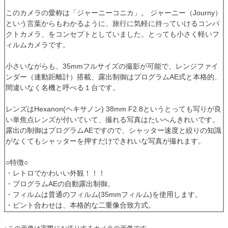
このカメラの愛称は「ジャーニーコニカ」。 ジャーニー（Journy）
という言葉からもわかるように、旅行に気軽に持っていけるコンパ
クトカメラ、をコンセプトとしていました。とっても小さく軽いフ
ィルムカメラです。
小さいながらも、35mmフルサイズの撮影が可能で、レンジファイ
ンダー（連動距離計）搭載、露出制御はプログラムAE式と本格的、
間違いなく名機と呼べる１台です。
レンズはHexanon(ヘキサノン) 38mm F2.8というとっても写りが良
い単焦点レンズが付いていて、撮れる写真はたいへんきれいです。
露出の制御はプログラムAEですので、シャッター速度と絞りの知識
がなくてもシャッターを押すだけできれいな写真が撮れます。
○特徴○
・レトロでかわいい外観！！！
・プログラムAEの自動露出制御。
・フィルムは普通のフィルム(35mmフィルム)を使用します。
・ピント合わせは、本格的な二重像合致方式。