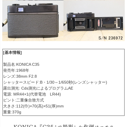
[基本情報]
製品名:KONICA C35
発売年:1968年
レンズ:38mm F2.8
シャッタースピード:B・1/30～1/650秒(レンズシャッター)
露出測光: Cds測光によるプログラムAE
電源: MR44×1(代替電池 LR44)
ピント:二重像合致方式
大きさ:112(巾)×70(高)×51(厚)mm
重量:370g