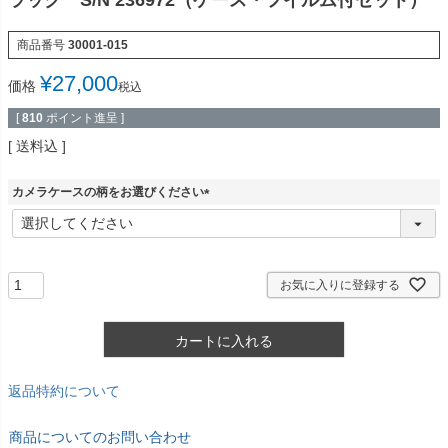
ラック S/N 236972（ケース・フイルム付セット）
商品番号
30001-015
¥
27,000
価格
税込
[
810
ポイント進呈 ]
送料込
カメラケースの柄をお選びください
(
必
須
)
お気に入りに登録する
カートに入れる
返品特約について
商品についてのお問い合わせ