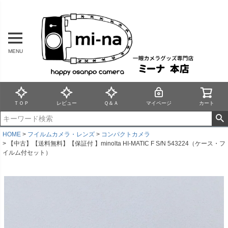
MENU
ＴＯＰ
レビュー
Ｑ＆Ａ
マイページ
カート
HOME
フイルムカメラ・レンズ
コンパクトカメラ
【中古】【送料無料】【保証付 】minolta HI-MATIC F S/N 543224（ケース・フ
イルム付セット）