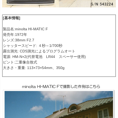
[基本情報]
製品名:minolta HI-MATIC F
発売年:1972年
レンズ:38mm F2.7
シャッタースピード: ４秒～1/700秒
露出測光: CDS測光によるプログラムオート
電源: HM-N×2(代替電池 LR44 スペーサー使用)
ピント:二重像合致式
大きさ・重量: 113×73×54mm、350g