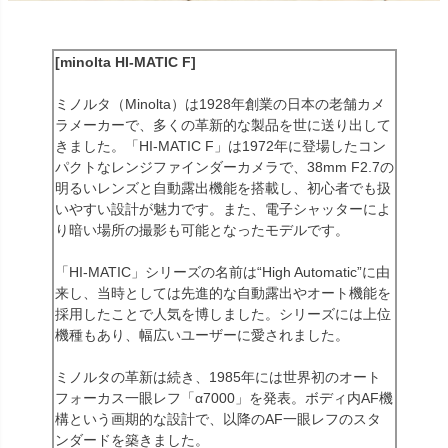
[minolta HI-MATIC F]
ミノルタ（Minolta）は1928年創業の日本の老舗カメ
ラメーカーで、多くの革新的な製品を世に送り出して
きました。「HI-MATIC F」は1972年に登場したコン
パクトなレンジファインダーカメラで、38mm F2.7の
明るいレンズと自動露出機能を搭載し、初心者でも扱
いやすい設計が魅力です。また、電子シャッターによ
り暗い場所の撮影も可能となったモデルです。
「HI-MATIC」シリーズの名前は“High Automatic”に由
来し、当時としては先進的な自動露出やオート機能を
採用したことで人気を博しました。シリーズには上位
機種もあり、幅広いユーザーに愛されました。
ミノルタの革新は続き、1985年には世界初のオート
フォーカス一眼レフ「α7000」を発表。ボディ内AF機
構という画期的な設計で、以降のAF一眼レフのスタ
ンダードを築きました。