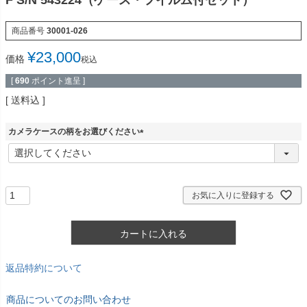
F S/N 543224（ケース・フイルム付セット）
商品番号
30001-026
¥
23,000
価格
税込
[
690
ポイント進呈 ]
送料込
カメラケースの柄をお選びください
(
必
須
)
お気に入りに登録する
カートに入れる
返品特約について
商品についてのお問い合わせ