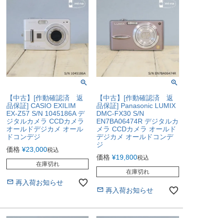
【中古】[作動確認済 返
【中古】[作動確認済 返
品保証] CASIO EXILIM
品保証] Panasonic LUMIX
EX-Z57 S/N 1045186A デ
DMC-FX30 S/N
ジタルカメラ CCDカメラ
EN7BA06474R デジタルカ
オールドデジカメ オール
メラ CCDカメラ オールド
ドコンデジ
デジカメ オールドコンデ
ジ
価格
¥
23,000
税込
価格
¥
19,800
税込
在庫切れ
在庫切れ
再入荷お知らせ
再入荷お知らせ