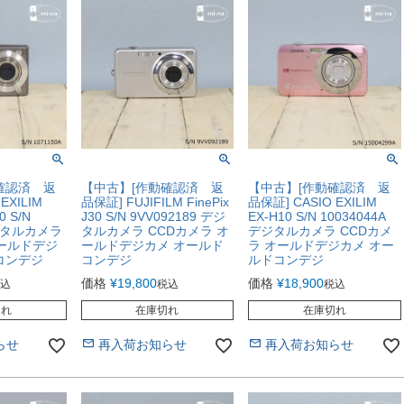
確認済 返
【中古】[作動確認済 返
【中古】[作動確認済 返
EXILIM
品保証] FUJIFILM FinePix
品保証] CASIO EXILIM
0 S/N
J30 S/N 9VV092189 デジ
EX-H10 S/N 10034044A
デジタルカメラ
タルカメラ CCDカメラ オ
デジタルカメラ CCDカメ
オールドデジ
ールドデジカメ オールド
ラ オールドデジカメ オー
コンデジ
コンデジ
ルドコンデジ
価格
¥
19,800
価格
¥
18,900
込
税込
税込
切れ
在庫切れ
在庫切れ
らせ
再入荷お知らせ
再入荷お知らせ