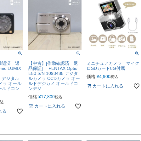
確認済 返
【中古】[作動確認済 返
ミニチュアカメラ マイク
nic LUMIX
品保証] PENTAX Optio
ロSDカード8G付属
E50 S/N 1093485 デジタ
価格
¥
4,900
税込
93 デジタル
ルカメラ CCDカメラ オー
メラ オール
ルドデジカメ オールドコ
カートに入れる
ールドコン
ンデジ
価格
¥
17,800
税込
込
カートに入れる
れる