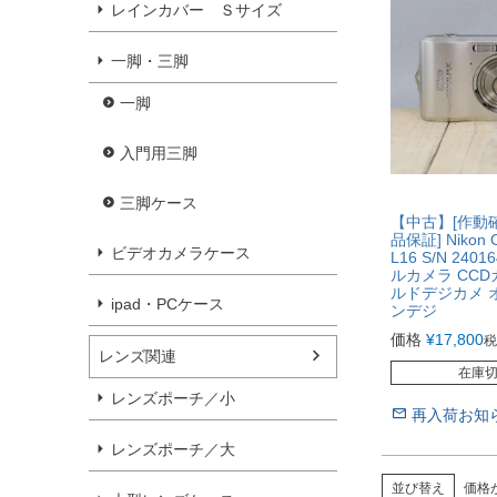
レインカバー Ｓサイズ
一脚・三脚
一脚
入門用三脚
三脚ケース
【中古】[作動
品保証] Nikon 
ビデオカメラケース
L16 S/N 240
ルカメラ CCD
ルドデジカメ 
ipad・PCケース
ンデジ
価格
¥
17,800
税
レンズ関連
在庫
レンズポーチ／小
再入荷お知
レンズポーチ／大
並び替え
価格