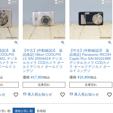
確認済 返
【中古】[作動確認済 返
【中古】[作動確認済 返
COOLPIX
品保証] Nikon COOLPIX
品保証] Panasonic RICOH
16451 デジタ
L5 S/N 20504419 デジタ
Caplio R1v S/N 60101988
カメラ オー
ルカメラ CCDカメラ オー
デジタルカメラ CCDカメ
オールドコ
ルドデジカメ オールドコ
ラ オールドデジカメ オー
ンデジ
ルドコンデジ
価格
¥
17,800
価格
¥
15,800
込
税込
税込
切れ
在庫切れ
在庫切れ
らせ
再入荷お知らせ
再入荷お知らせ
が安い順
価格が高い順
新着順