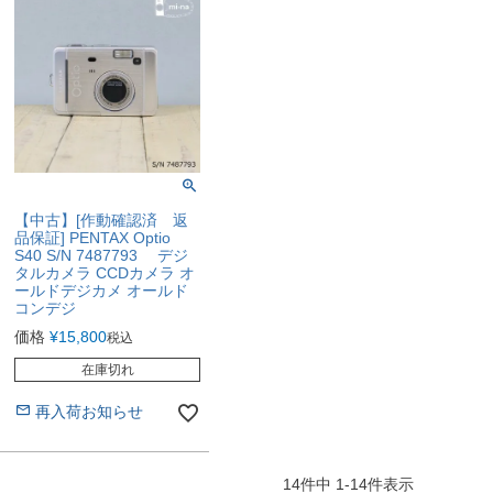
【中古】[作動確認済 返
品保証] PENTAX Optio
S40 S/N 7487793 デジ
タルカメラ CCDカメラ オ
ールドデジカメ オールド
コンデジ
価格
¥
15,800
税込
在庫切れ
再入荷お知らせ
14
件中
1
-
14
件表示