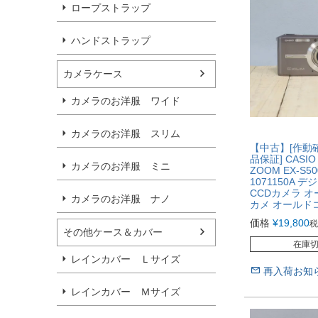
ロープストラップ
ハンドストラップ
カメラケース
カメラのお洋服 ワイド
カメラのお洋服 スリム
【中古】[作動
品保証] CASIO 
カメラのお洋服 ミニ
ZOOM EX-S50
1071150A 
CCDカメラ 
カメラのお洋服 ナノ
カメ オールド
価格
¥
19,800
税
その他ケース＆カバー
在庫
レインカバー Ｌサイズ
再入荷お知
レインカバー Ｍサイズ