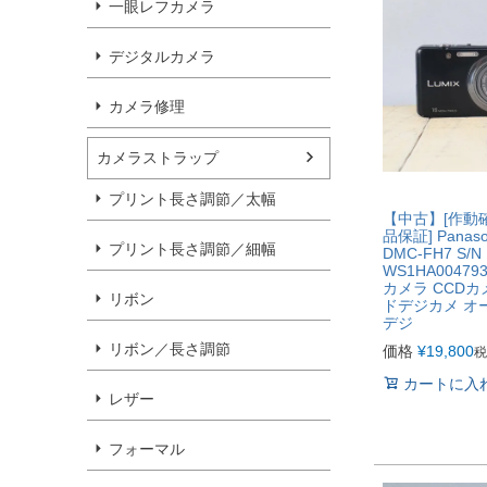
一眼レフカメラ
デジタルカメラ
カメラ修理
カメラストラップ
プリント長さ調節／太幅
【中古】[作動
品保証] Panaso
プリント長さ調節／細幅
DMC-FH7 S/N
WS1HA0047
カメラ CCDカ
リボン
ドデジカメ オ
デジ
リボン／長さ調節
価格
¥
19,800
税
カートに入
レザー
フォーマル