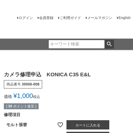
ログイン
会員登録
ご利用ガイド
メールマガジン
English
カメラ修理申込 KONICA C35 E&L
商品番号
30006-008
¥
1,000
価格
税込
[
30
ポイント進呈 ]
修理項目
モルト張替
カートに入れる