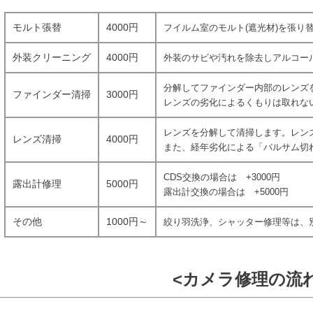
モルト張替
4000円
フイルム室のモルト(遮光材)を張り
外装クリーニング
4000円
外装のサビや汚れを除去しアルコー
分解してファインダー内部のレンズ
ファインダー清掃
3000円
レンズの劣化によるくもりは取れな
レンズを分解して清掃します。レン
レンズ清掃
4000円
また、経年劣化による「バルサム切
CDS交換の場合は +3000円
露出計修理
5000円
露出計交換の場合は +5000円
その他
1000円～
絞り羽洗浄、シャッター修理等は、
<カメラ修理の流