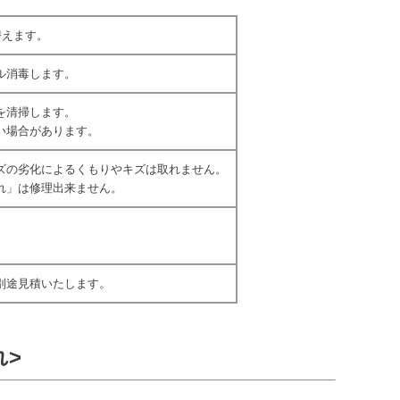
替えます。
ル消毒します。
を清掃します。
い場合があります。
ズの劣化によるくもりやキズは取れません。
れ」は修理出来ません。
。
別途見積いたします
れ>