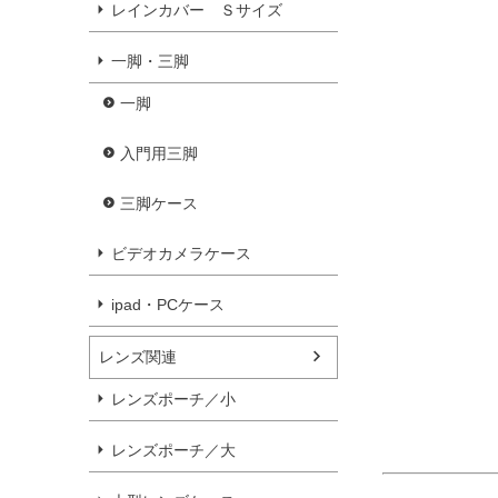
レインカバー Ｓサイズ
一脚・三脚
一脚
入門用三脚
三脚ケース
ビデオカメラケース
ipad・PCケース
レンズ関連
レンズポーチ／小
レンズポーチ／大