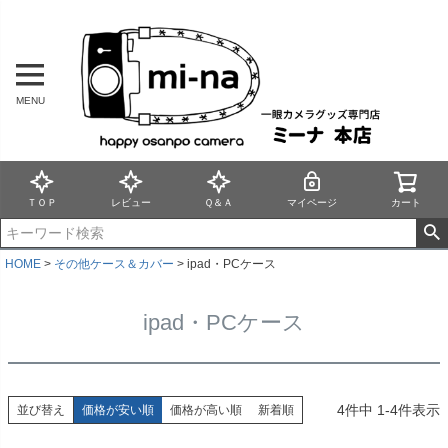
MENU
ＴＯＰ
レビュー
Ｑ＆Ａ
マイページ
カート
HOME
その他ケース＆カバー
ipad・PCケース
ipad・PCケース
4
件中
1
-
4
件表示
並び替え
価格が安い順
価格が高い順
新着順