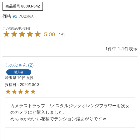
商品番号
80003-542
価格
¥
3,700
税込
5.00
1
1
件中
1
-
1
件表示
しのぶ
2
購入者
埼玉県
10代
女性
投稿日
2020/10/13
カメラストラップ　/ノスタルジックオレンジフラワーを次女
のカメラにと購入しました。

めちゃかわいい花柄でテンション爆あがりですｗ