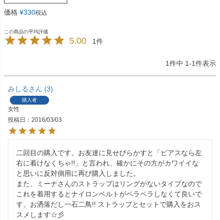
価格
¥
330
税込
5.00
1
1
件中
1
-
1
件表示
みしる
3
購入者
女性
投稿日
2016/03/03
二回目の購入です。お友達に見せびらかすと「ピアスなら左
右に着けなくちゃ!!」と言われ、確かにその方がカワイイな
と思いに反対側用に再び購入しました。

また、ミーナさんのストラップはリングがないタイプなので
これを着用するとナイロンベルトがペラペラしなくて良いで
す。お洒落だし一石二鳥!! ストラップとセットで購入をおス
スメします☆彡