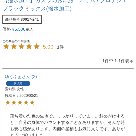
【撥水加工】カメラのお洋服 スリム / プロテジェ
ブラックミックス(撥水加工)
商品番号
80017-241
価格
¥
5,500
税込
5.00
1
1
件中
1
-
1
件表示
ゆうふぁ
2
購入者
愛知県
女性
投稿日
2020/03/21
落ち着いた色の生地で、しっかりしています。斜めがけする
と、自分の身体でバウンドすることがありますが、そんな時
も安心感があります。内側の星柄もお気に入りです。ありが
とうございました。