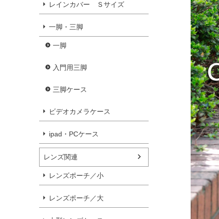
レインカバー Ｓサイズ
一脚・三脚
一脚
入門用三脚
三脚ケース
ビデオカメラケース
ipad・PCケース
レンズ関連
レンズポーチ／小
レンズポーチ／大