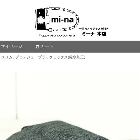
マイページ
カート
検索
リム / プロテジェ ブラックミックス(撥水加工)