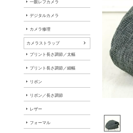
一眼レフカメラ
デジタルカメラ
カメラ修理
カメラストラップ
プリント長さ調節／太幅
プリント長さ調節／細幅
リボン
リボン／長さ調節
レザー
フォーマル