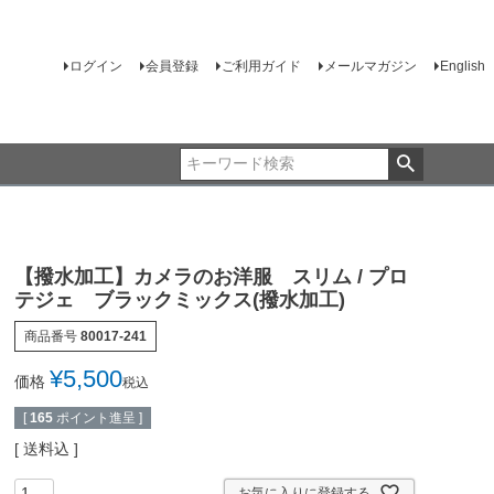
ログイン
会員登録
ご利用ガイド
メールマガジン
English
【撥水加工】カメラのお洋服 スリム / プロ
テジェ ブラックミックス(撥水加工)
商品番号
80017-241
¥
5,500
価格
税込
[
165
ポイント進呈 ]
送料込
お気に入りに登録する