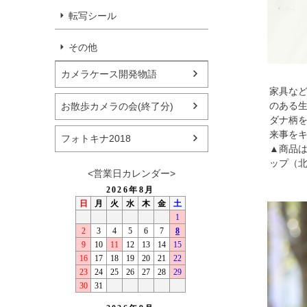
転写シール
その他
カメラケース開発物語
家具な
のある
お散歩カメラの会(終了分)
ダナ柄
来事をキ
フォトキナ2018
▲商品
ップ（
<営業日カレンダー>