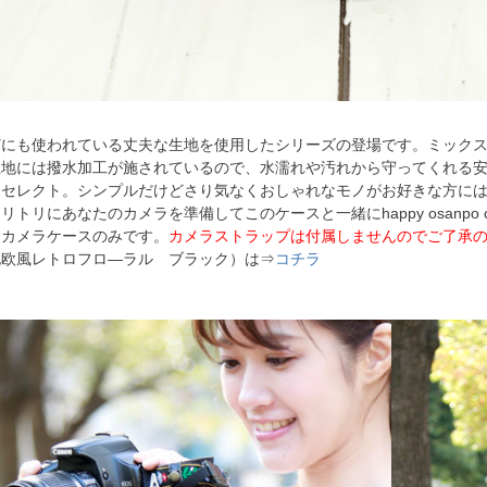
どにも使われている丈夫な生地を使用したシリーズの登場です。ミックス
生地には撥水加工が施されているので、水濡れや汚れから守ってくれる
をセレクト。シンプルだけどさり気なくおしゃれなモノがお好きな方に
リトリにあなたのカメラを準備してこのケースと一緒にhappy osanpo c
はカメラケースのみです。
カメラストラップは付属しませんのでご了承
北欧風レトロフロ―ラル ブラック）は⇒
コチラ