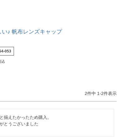
い♪ 帆布レンズキャップ
54-053
税込
2
件中
1
-
2
件表示
と揃えたかったため購入。

がとうございました