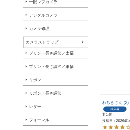
一眼レフカメラ
デジタルカメラ
カメラ修理
カメラストラップ
プリント長さ調節／太幅
プリント長さ調節／細幅
リボン
リボン／長さ調節
わちき
2
レザー
購入者
非公開
フォーマル
投稿日
2026/01