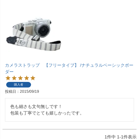
カメラストラップ 【フリータイプ】 /ナチュラルベーシックボー
ダー
購入者
投稿日
2015/09/19
色も細さも文句無しです！

1
件中
1
-
1
件表示