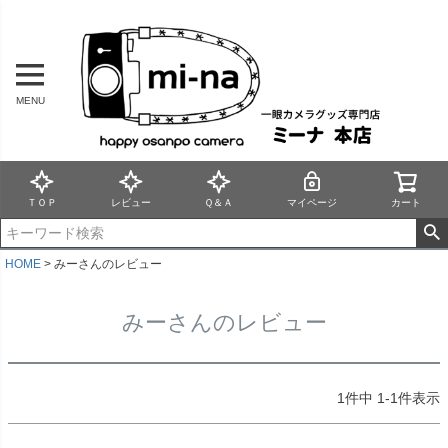
MENU
ＴＯＰ
レビュー
Ｑ＆Ａ
マイページ
カート
HOME
みーさんのレビュー
みーさんのレビュー
1
件中
1
-
1
件表示