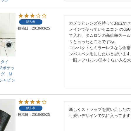
購入者
カメラとレンズを持ってお出かけ
投稿日
2018/03/25
メインで使っているニコン のd5
て入れ、タムロンの高倍率ズーム1
リと言ったところですね。

コンパクトなミラーレスなら余裕
ンパスペン用にしたいと思います。
一眼レフ+レンズ2本くらい入る
トタイ
12ポケッ
ッグ М
ーシャピン
購入者
新しくストラップを買い足したの
投稿日
2018/03/25
可愛いデザインで気に入ってます