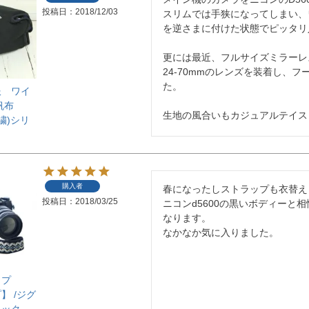
投稿日
2018/12/03
スリムでは手狭になってしまい、ワ
を逆さまに付けた状態でピッタリ入
更には最近、フルサイズミラーレ
24-70mmのレンズを装着し、
た。

服 ワイ
 帆布
生地の風合いもカジュアルテイスト
刺繍)シリ
購入者
春になったしストラップも衣替え
投稿日
2018/03/25
ニコンd5600の黒いボディー
なります。

なかなか気に入りました。
ップ
】 /ジグ
ラック