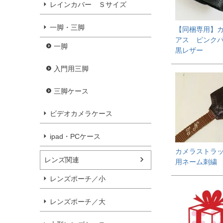
レインカバー Ｓサイズ
一脚・三脚
【同梱専用】
アス ピンク
一脚
黒レザー
入門用三脚
三脚ケース
ビデオカメラケース
ipad・PCケース
カメラストラ
レンズ関連
用ネーム刺繍
レンズポーチ／小
レンズポーチ／大