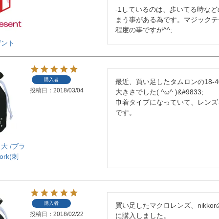
-1しているのは、歩いてる時な
まう事がある為です。マジックテ
程度の事ですが^^;
ゼント
購入者
最近、買い足したタムロンの18-
投稿日
2018/03/04
大きさでした( ^ω^ )&#9833;

巾着タイプになっていて、レンズ
大 /ブラ
ork(刺
購入者
買い足したマクロレンズ、nikkorのAF-
投稿日
2018/02/22
に購入しました。
