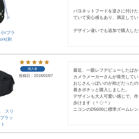
バヨネットフードを逆さに付けた
ていて安心感もあり、満足していま
デザイン違いでも追加で購入した
小/ブラ
ork(刺
購入者
最近、一眼レフデビューしたばか
投稿日
2018/02/07
カメラメーカーさんが発売してい
おじさんっぽいのが殆どだったの
着きポチッと購入しました。

デザインも大人可愛い感じで、作
歩けます（＾◇＾）

ニコンのD5600に標準ズームレ
服 スリ
トブラッ
ット