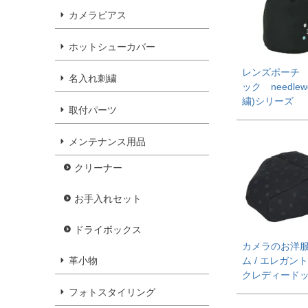
カメラピアス
ホットシューカバー
レンズポーチ 
名入れ刺繍
ック needlew
繍)シリーズ
取付パーツ
メンテナンス用品
クリーナー
お手入れセット
ドライボックス
カメラのお洋
革小物
ム / エレガン
クレディード
フォトスタイリング