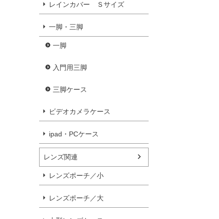
レインカバー Ｓサイズ
一脚・三脚
一脚
入門用三脚
三脚ケース
ビデオカメラケース
ipad・PCケース
レンズ関連
レンズポーチ／小
レンズポーチ／大