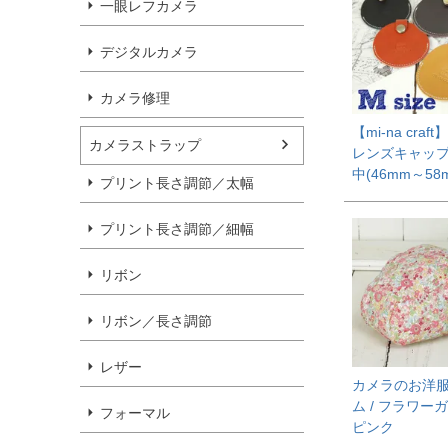
一眼レフカメラ
デジタルカメラ
カメラ修理
【mi-na craf
カメラストラップ
レンズキャッ
中(46mm～58
プリント長さ調節／太幅
プリント長さ調節／細幅
リボン
リボン／長さ調節
レザー
カメラのお洋
ム / フラワー
フォーマル
ピンク