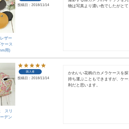
投稿日
2018/11/14
物は写真より濃い色でしたがとて
t】レザー
プケース
mm用)
購入者
かわいい花柄のカメラケースを探
投稿日
2018/11/14
持ち運ぶこともできますが、ケー
利だと思います。
服 スリ
ガーデン