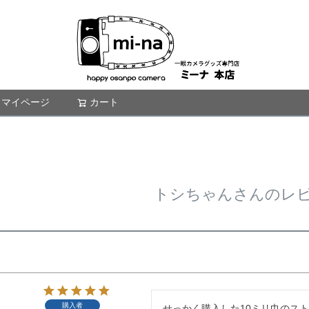
マイページ
カート
検索
トシちゃんさんのレ
購入者
せっかく購入した10ミリ巾のス