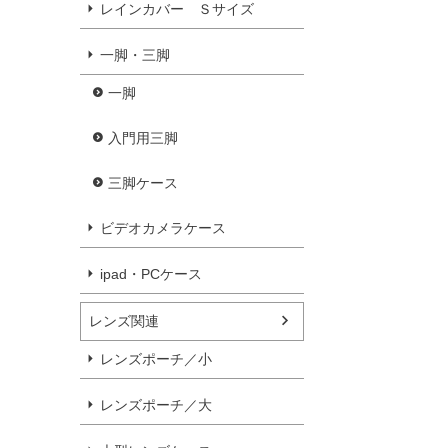
レインカバー Ｓサイズ
一脚・三脚
一脚
入門用三脚
三脚ケース
ビデオカメラケース
ipad・PCケース
レンズ関連
レンズポーチ／小
レンズポーチ／大