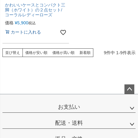
かわいいケースとコンパクト三
脚（ホワイト）の２点セット/
コーラルレディーローズ
価格
¥
5,900
税込
カートに入れる
9
件中
1
-
9
件表示
並び替え
価格が安い順
価格が高い順
新着順
ペー
ジト
お支払い
ップ
へ
配送・送料