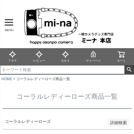
バンドル販売
MENU
予約商品
予約商品のみを表示
並び順
新着順
ＴＯＰ
レビュー
Ｑ＆Ａ
マイページ
カート
登録順
価格が安い順
価格が高い順
HOME
コーラルレディーローズ商品一覧
優先度順
レビュー順
コーラルレディーローズ商品一覧
キーワードヒット順
検索
コーラルレディーローズ
詳細検索