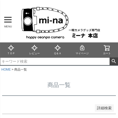
バンドル販売
MENU
予約商品
予約商品のみを表示
並び順
新着順
ＴＯＰ
レビュー
Ｑ＆Ａ
マイページ
カート
登録順
価格が安い順
価格が高い順
HOME
商品一覧
優先度順
レビュー順
商品一覧
キーワードヒット順
検索
詳細検索