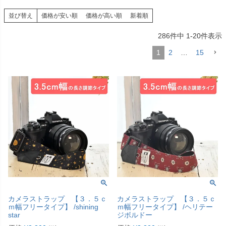
並び替え
価格が安い順
価格が高い順
新着順
286
件中
1
-
20
件表示
1
2
…
15
カメラストラップ 【３．５ｃ
カメラストラップ 【３．５ｃ
ｍ幅フリータイプ】 /shining
ｍ幅フリータイプ】 /ヘリテー
star
ジボルドー