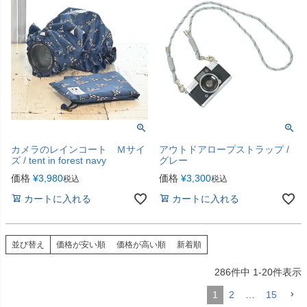
カメラのレインコート Ｍサイ
アウトドアロープストラップ /
ズ / tent in forest navy
グレー
価格
¥
3,980
価格
¥
3,300
税込
税込
カートに入れる
カートに入れる
並び替え
価格が安い順
価格が高い順
新着順
286
件中
1
-
20
件表示
1
2
…
15