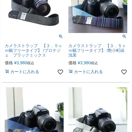
カメラストラップ 【３．５ｃ
カメラストラップ 【３．５ｃ
ｍ幅フリータイプ】 /プロテジ
ｍ幅フリータイプ】 /艶小町縞
ェ ブラックミックス
浅葱
価格
¥
3,980
価格
¥
3,980
税込
税込
カートに入れる
カートに入れる