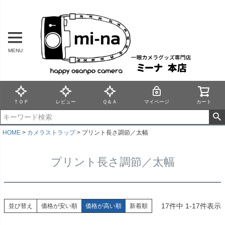
MENU
ＴＯＰ
レビュー
Ｑ＆Ａ
マイページ
カート
HOME
カメラストラップ
プリント長さ調節／太幅
プリント長さ調節／太幅
17
件中
1
-
17
件表示
並び替え
価格が安い順
価格が高い順
新着順