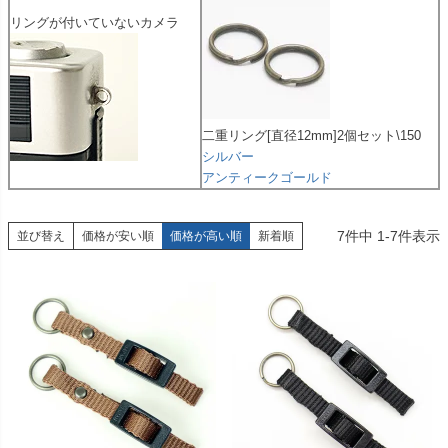
リングが付いていないカメラ
二重リング[直径12mm]2個セット\150
シルバー
アンティークゴールド
7
件中
1
-
7
件表示
並び替え
価格が安い順
価格が高い順
新着順