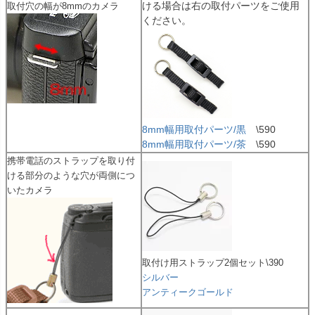
ける場合は右の取付パーツをご使用
取付穴の幅が8mmのカメラ
ください。
8mm幅用取付パーツ/黒
\590
8mm幅用取付パーツ/茶
\590
携帯電話のストラップを取り付
ける部分のような穴が両側につ
いたカメラ
取付け用ストラップ2個セット\390
シルバー
アンティークゴールド