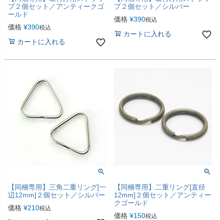
プ２個セット／アンティークゴ
プ２個セット／シルバー
ールド
価格
¥
390
税込
価格
¥
390
税込
カートに入れる
カートに入れる
【同梱専用】三角二重リング[一
【同梱専用】二重リング[直径
辺12mm]２個セット／シルバー
12mm]２個セット／アンティー
クゴールド
価格
¥
210
税込
価格
¥
150
税込