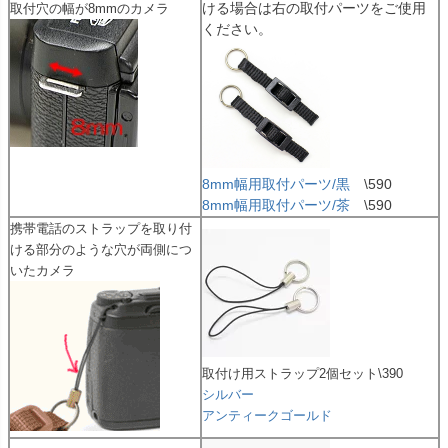
ける場合は右の取付パーツをご使用
取付穴の幅が8mmのカメラ
ください。
8mm幅用取付パーツ/黒
\590
8mm幅用取付パーツ/茶
\590
携帯電話のストラップを取り付
ける部分のような穴が両側につ
いたカメラ
取付け用ストラップ2個セット\390
シルバー
アンティークゴールド