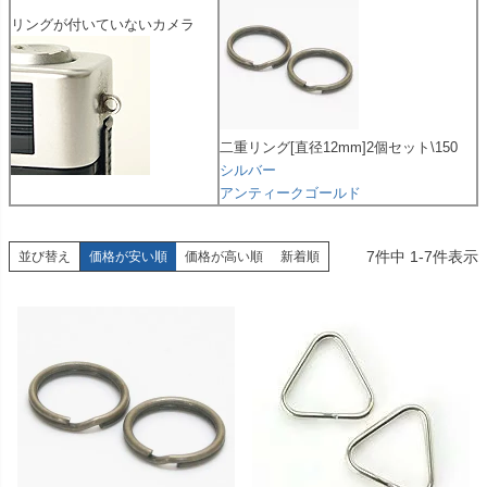
リングが付いていないカメラ
二重リング[直径12mm]2個セット\150
シルバー
アンティークゴールド
7
件中
1
-
7
件表示
並び替え
価格が安い順
価格が高い順
新着順