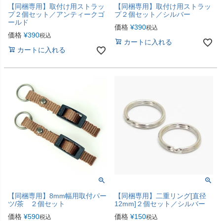
【同梱専用】取付け用ストラッ
【同梱専用】取付け用ストラッ
プ２個セット／アンティークゴ
プ２個セット／シルバー
ールド
価格
¥
390
税込
価格
¥
390
税込
カートに入れる
カートに入れる
【同梱専用】8mm幅用取付パー
【同梱専用】二重リング[直径
ツ/茶 ２個セット
12mm]２個セット／シルバー
価格
¥
590
価格
¥
150
税込
税込