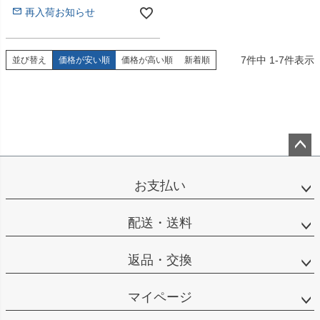
再入荷お知らせ
7
件中
1
-
7
件表示
並び替え
価格が安い順
価格が高い順
新着順
ペー
ジト
お支払い
ップ
へ
配送・送料
返品・交換
マイページ