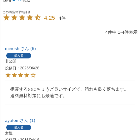
税込
4.25
4
4
件中
1
-
4
件表示
minoshi
6
購入者
非公開
投稿日
2026/06/28
携帯するのにちょうど良いサイズで、汚れも良く落ちます。

送料無料対策にも最適です。
ayatom
1
購入者
女性