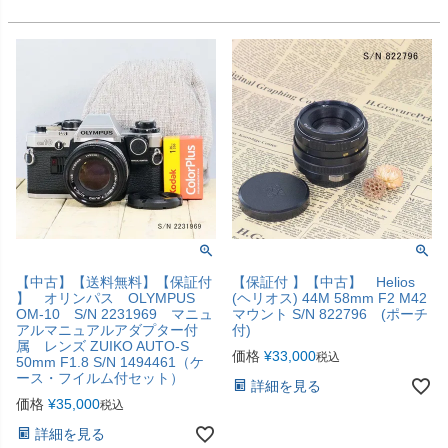
【中古】【送料無料】【保証付
【保証付 】【中古】 Helios
】 オリンパス OLYMPUS
(ヘリオス) 44M 58mm F2 M42
OM-10 S/N 2231969 マニュ
マウント S/N 822796 (ポーチ
アルマニュアルアダプター付
付)
属 レンズ ZUIKO AUTO-S
価格
¥
33,000
税込
50mm F1.8 S/N 1494461（ケ
ース・フイルム付セット）
詳細を見る
価格
¥
35,000
税込
詳細を見る