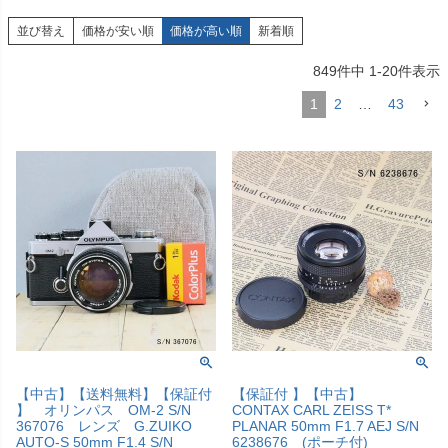
並び替え
価格が安い順
価格が高い順
新着順
849
件中
1
-
20
件表示
1
2
…
43
【中古】【送料無料】【保証付
【保証付 】【中古】
】 オリンパス OM-2 S/N
CONTAX CARL ZEISS T*
367076 レンズ G.ZUIKO
PLANAR 50mm F1.7 AEJ S/N
AUTO-S 50mm F1.4 S/N
6238676 (ポーチ付)