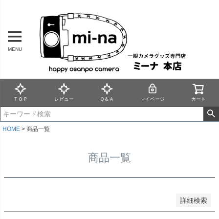
バンドル販売
MENU
予約商品
予約商品のみを表示
並び順
新着順
ＴＯＰ
レビュー
Ｑ＆Ａ
マイページ
カート
登録順
価格が安い順
価格が高い順
HOME
商品一覧
優先度順
レビュー順
商品一覧
キーワードヒット順
検索
詳細検索