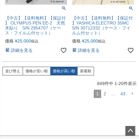
【中古】【送料無料】【保証付
【中古】【送料無料】【保証付
】 OLYMPUS PEN EE-2 天然
】YASHICA ELECTRO 35MC
木貼り S/N 2954707（ケー
S/N 30712332（ケース・フイ
ス・フイルム付セット）
ルム付セット）
価格
¥
25,000
価格
¥
25,000
税込
税込
詳細を見る
詳細を見る
並び替え
価格が安い順
価格が高い順
新着順
849
件中
1
-
20
件表示
1
2
…
43