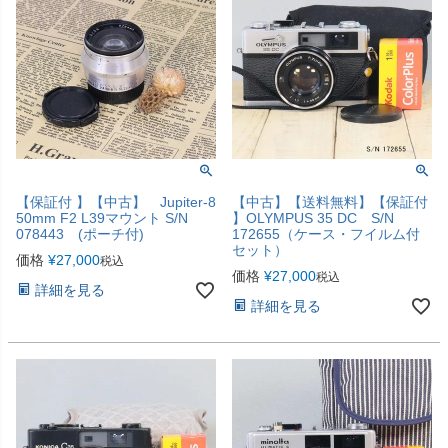
【保証付 】【中古】 Jupiter-8
【中古】【送料無料】【保証付
50mm F2 L39マウント S/N
】OLYMPUS 35 DC S/N
078443 (ポーチ付)
172655（ケース・フイルム付
セット）
価格
¥
27,000
税込
価格
¥
27,000
税込
詳細を見る
詳細を見る