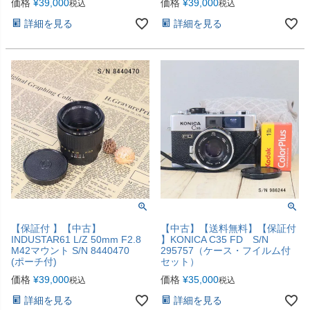
価格
¥
39,000
価格
¥
39,000
税込
税込
詳細を見る
詳細を見る
【保証付 】【中古】
【中古】【送料無料】【保証付
INDUSTAR61 L/Z 50mm F2.8
】KONICA C35 FD S/N
M42マウント S/N 8440470
295757（ケース・フイルム付
(ポーチ付)
セット）
価格
¥
39,000
価格
¥
35,000
税込
税込
詳細を見る
詳細を見る