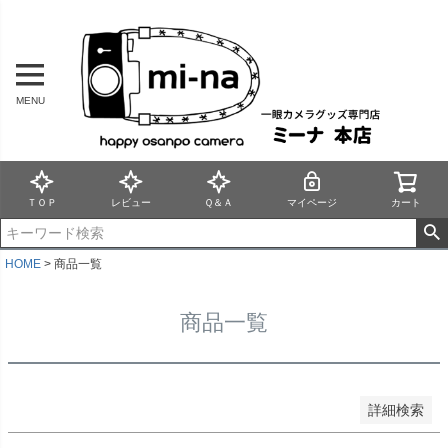
バンドル販売
MENU
予約商品
予約商品のみを表示
並び順
新着順
ＴＯＰ
レビュー
Ｑ＆Ａ
マイページ
カート
登録順
価格が安い順
価格が高い順
HOME
商品一覧
優先度順
レビュー順
商品一覧
キーワードヒット順
検索
詳細検索