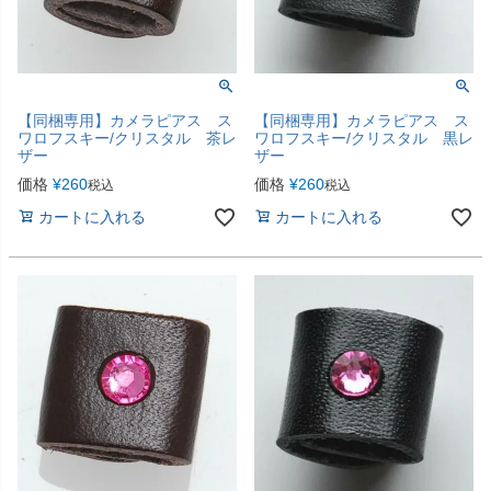
【同梱専用】カメラピアス ス
【同梱専用】カメラピアス ス
ワロフスキー/クリスタル 茶レ
ワロフスキー/クリスタル 黒レ
ザー
ザー
価格
¥
260
価格
¥
260
税込
税込
カートに入れる
カートに入れる