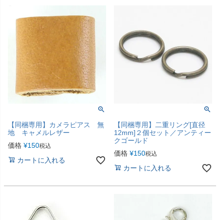
【同梱専用】カメラピアス 無
【同梱専用】二重リング[直径
地 キャメルレザー
12mm]２個セット／アンティー
クゴールド
価格
¥
150
税込
価格
¥
150
税込
カートに入れる
カートに入れる