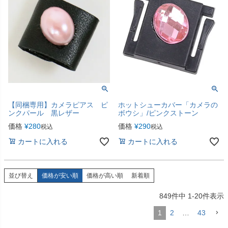
【同梱専用】カメラピアス ピ
ホットシューカバー「カメラの
ンクパール 黒レザー
ボウシ」/ピンクストーン
価格
¥
280
価格
¥
290
税込
税込
カートに入れる
カートに入れる
並び替え
価格が安い順
価格が高い順
新着順
849
件中
1
-
20
件表示
1
2
…
43