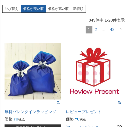
並び替え
価格が安い順
価格が高い順
新着順
849
件中
1
-
20
件表示
1
2
…
43
無料バレンタインラッピング
レビュープレゼント
価格
¥
0
価格
¥
0
税込
税込