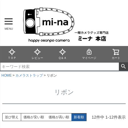
MENU
ＴＯＰ
レビュー
Ｑ＆Ａ
マイページ
カート
HOME
カメラストラップ
リボン
リボン
12
件中
1
-
12
件表示
並び替え
価格が安い順
価格が高い順
新着順