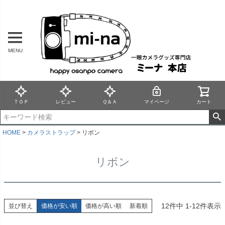
MENU
ＴＯＰ
レビュー
Ｑ＆Ａ
マイページ
カート
HOME
カメラストラップ
リボン
リボン
12
件中
1
-
12
件表示
並び替え
価格が安い順
価格が高い順
新着順