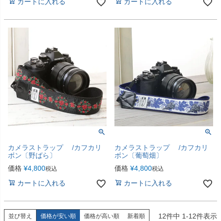
カートに入れる
カートに入れる
カメラストラップ /カフカリ
カメラストラップ /カフカリ
ボン〔野ばら〕
ボン〔葡萄畑〕
価格
¥
4,800
価格
¥
4,800
税込
税込
カートに入れる
カートに入れる
12
件中
1
-
12
件表示
並び替え
価格が安い順
価格が高い順
新着順