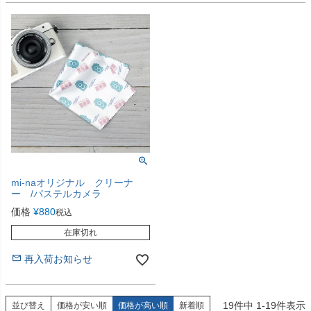
mi-naオリジナル クリーナ
ー /パステルカメラ
価格
¥
880
税込
在庫切れ
再入荷お知らせ
19
件中
1
-
19
件表示
並び替え
価格が安い順
価格が高い順
新着順