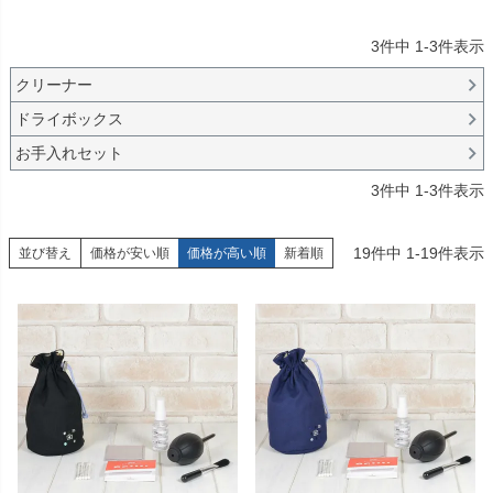
3
件中
1
-
3
件表示
クリーナー
ドライボックス
お手入れセット
3
件中
1
-
3
件表示
19
件中
1
-
19
件表示
並び替え
価格が安い順
価格が高い順
新着順