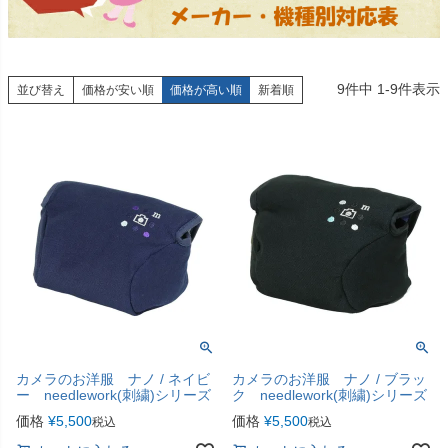
9
件中
1
-
9
件表示
並び替え
価格が安い順
価格が高い順
新着順
カメラのお洋服 ナノ / ネイビ
カメラのお洋服 ナノ / ブラッ
ー needlework(刺繍)シリーズ
ク needlework(刺繍)シリーズ
価格
¥
5,500
価格
¥
5,500
税込
税込