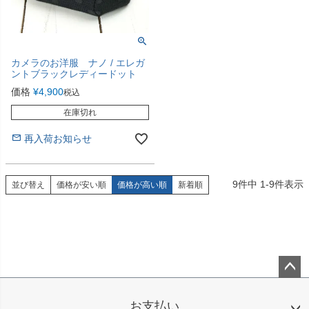
カメラのお洋服 ナノ / エレガ
ントブラックレディードット
価格
¥
4,900
税込
在庫切れ
再入荷お知らせ
9
件中
1
-
9
件表示
並び替え
価格が安い順
価格が高い順
新着順
ペー
ジト
お支払い