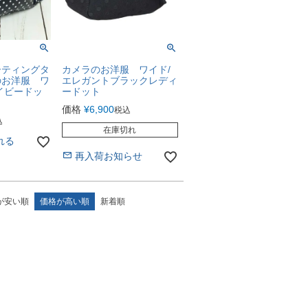
ーティングタ
カメラのお洋服 ワイド/
のお洋服 ワ
エレガントブラックレディ
イビードッ
ードット
価格
¥
6,900
税込
込
在庫切れ
れる
再入荷お知らせ
が安い順
価格が高い順
新着順