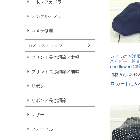
一眼レフカメラ
デジタルカメラ
カメラ修理
カメラストラップ
カメラのお洋服
プリント長さ調節／太幅
ネイビー 帆
needlework
プリント長さ調節／細幅
価格
¥
7,500
税
カートに入
リボン
リボン／長さ調節
レザー
フォーマル