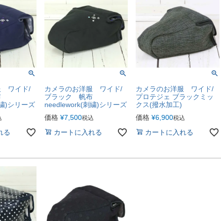
 ワイド/
カメラのお洋服 ワイド/
カメラのお洋服 ワイド/
布
ブラック 帆布
プロテジェ ブラックミッ
(刺繍)シリーズ
needlework(刺繍)シリーズ
クス(撥水加工)
価格
¥
7,500
価格
¥
6,900
込
税込
税込
れる
カートに入れる
カートに入れる