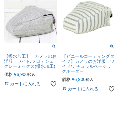
【撥水加工】 カメラのお
【ビニールコーティングタ
洋服 ワイド/プロテジェ
イプ】カメラのお洋服 ワ
グレーミックス(撥水加工)
イド/ナチュラルベーシッ
クボーダー
価格
¥
6,900
税込
価格
¥
6,900
税込
カートに入れる
カートに入れる